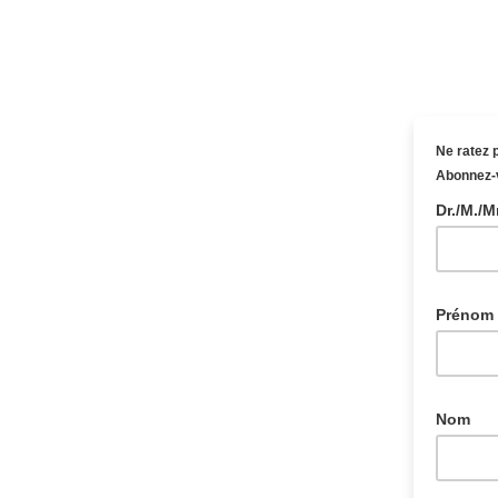
Ne ratez 
Abonnez-v
Dr./M./
Prénom
Nom